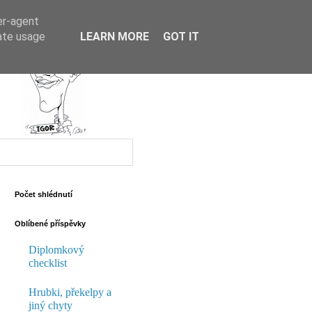
er-agent
rate usage
LEARN MORE
GOT IT
Počet shlédnutí
Oblíbené příspěvky
Diplomkový
checklist
Hrubki, překelpy a
jiný chyty