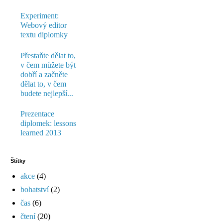
Experiment:
Webový editor
textu diplomky
Přestaňte dělat to,
v čem můžete být
dobří a začněte
dělat to, v čem
budete nejlepší...
Prezentace
diplomek: lessons
learned 2013
Štítky
akce
(4)
bohatství
(2)
čas
(6)
čtení
(20)