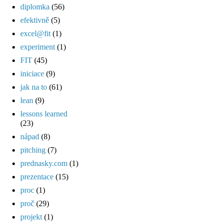
diplomka
(56)
efektivně
(5)
excel@fit
(1)
experiment
(1)
FIT
(45)
iniciace
(9)
jak na to
(61)
lean
(9)
lessons learned
(23)
nápad
(8)
pitching
(7)
prednasky.com
(1)
prezentace
(15)
proc
(1)
proč
(29)
projekt
(1)