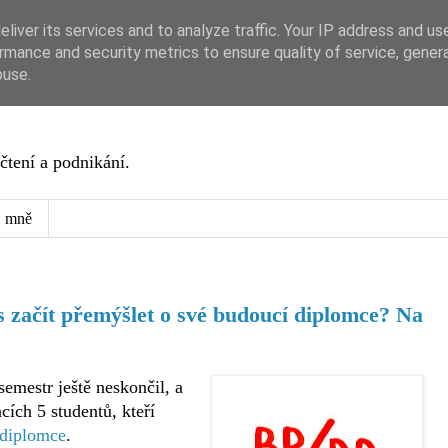
liver its services and to analyze traffic. Your IP address and us
rmance and security metrics to ensure quality of service, gene
buse.
čtení a podnikání.
 mně
s začít přemýšlet o své budoucí diplomce? Na
semestr ještě neskončil, a
cích 5 studentů, kteří
 diplomce
.