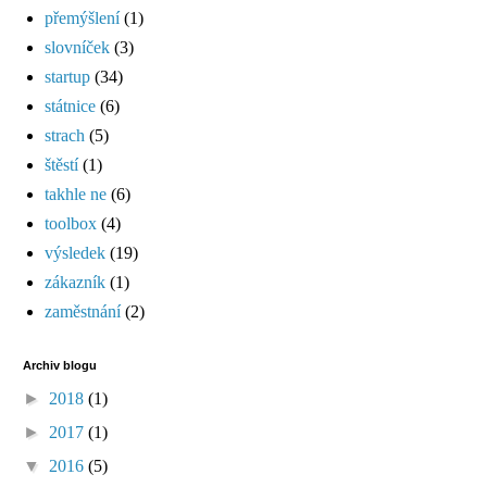
přemýšlení
(1)
slovníček
(3)
startup
(34)
státnice
(6)
strach
(5)
štěstí
(1)
takhle ne
(6)
toolbox
(4)
výsledek
(19)
zákazník
(1)
zaměstnání
(2)
Archiv blogu
►
2018
(1)
►
2017
(1)
▼
2016
(5)