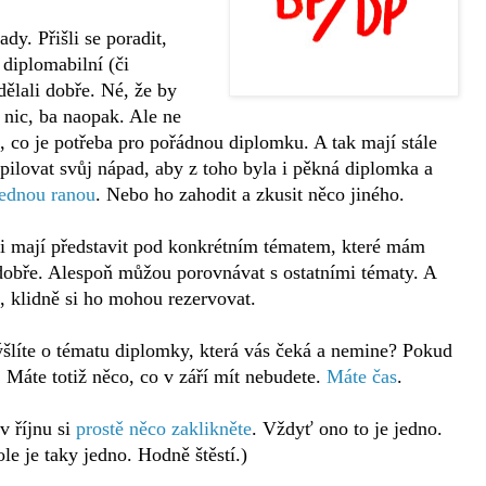
dy. Přišli se poradit,
e diplomabilní (či
dělali dobře. Né, že by
 nic, ba naopak. Ale ne
co je potřeba pro pořádnou diplomku. A tak mají stále
pilovat svůj nápad, aby z toho byla i pěkná diplomka a
jednou ranou
. Nebo ho zahodit a zkusit něco jiného.
o si mají představit pod konkrétním tématem, které mám
obře. Alespoň můžou porovnávat s ostatními tématy. A
, klidně si ho mohou rezervovat.
šlíte o tématu diplomky, která vás čeká a nemine? Pokud
. Máte totiž něco, co v září mít nebudete.
Máte čas
.
v říjnu si
prostě něco zaklikněte
. Vždyť ono to je jedno.
le je taky jedno. Hodně štěstí.)