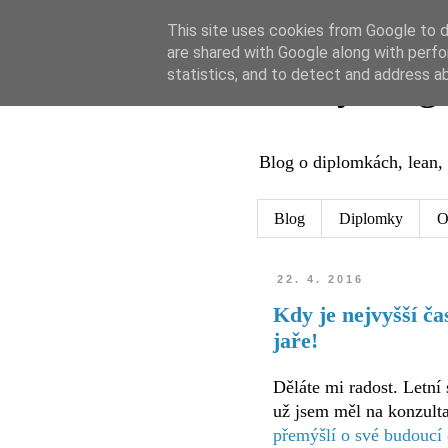
This site uses cookies from Google to de
are shared with Google along with perfo
Leaný blog
statistics, and to detect and address a
Blog o diplomkách, lean, 
Blog
Diplomky
O
22. 4. 2016
Kdy je nejvyšší ča
jaře!
Děláte mi radost. Letní 
už jsem měl na konzulta
přemýšlí o své budoucí