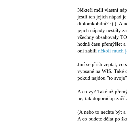
Někteří měli vlastní nápa
jestli ten jejich nápad j
diplomkobilní? :) ). A u
jejich nápady nestály za
všechny obsahovaly TO, 
hodně času přemýšlet a 
oni zabili
několi much 
Jiní se přišli zeptat, c
vypsané na WIS. Také d
pokud najdou "to svoje"
A co vy? Také už přemý
ne, tak doporučuji začít
(A nebo to nechte být a 
A co budete dělat po ško