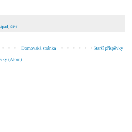
nápad
,
štěstí
Domovská stránka
Starší příspěvky
ěvky (Atom)