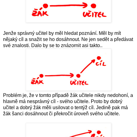
Jenže správný učitel by měl hledat poznání. Měl by mít
nějaký cíl a snažit se ho dosáhnout. Ne jen sedět a předávat
své znalosti. Dalo by se to znázornit asi takto..
Problém je, že v tomto případě žák učitele nikdy nedohoní, a
hlavně má nesprávný cíl - svého učitele. Proto by dobrý
učitel a dobrý žák měli usilovat o tentýž cíl. Jedině pak má
žák šanci dosáhnout či překročit úroveň svého učitele.