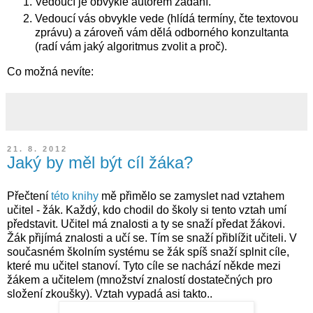
Vedoucí je obvykle autorem zadání.
Vedoucí vás obvykle vede (hlídá termíny, čte textovou
zprávu) a zároveň vám dělá odborného konzultanta
(radí vám jaký algoritmus zvolit a proč).
Co možná nevíte:
21. 8. 2012
Jaký by měl být cíl žáka?
Přečtení
této knihy
mě přimělo se zamyslet nad vztahem
učitel - žák. Každý, kdo chodil do školy si tento vztah umí
představit. Učitel má znalosti a ty se snaží předat žákovi.
Žák přijímá znalosti a učí se. Tím se snaží přiblížit učiteli. V
současném školním systému se žák spíš snaží splnit cíle,
které mu učitel stanoví. Tyto cíle se nachází někde mezi
žákem a učitelem (množství znalostí dostatečných pro
složení zkoušky). Vztah vypadá asi takto..