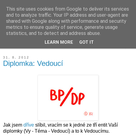
This site uses cookies from Google to deliver its services
Leaný blog
and to analyze traffic. Your IP address and user-agent are
shared with Google along with performance and security
metrics to ensure quality of service, generate usage
Blog o diplomkách, lean, čtení a podnikání.
statistics, and to detect and address abuse.
LEARN MORE
GOT IT
▼
31. 8. 2012
Diplomka: Vedoucí
Jak jsem
dříve
slíbil, vracím se k jedné ze tří entit Vaší
diplomky (Vy - Téma - Vedoucí) a to k Vedoucímu.