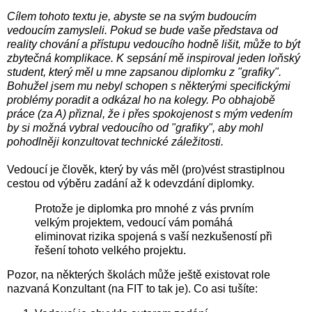
Cílem tohoto textu je, abyste se na svým budoucím
vedoucím zamysleli. Pokud se bude vaše představa od
reality chování a přístupu vedoucího hodně lišit, může to být
zbytečná komplikace. K sepsání mě inspiroval jeden loňský
student, který měl u mne zapsanou diplomku z "grafiky".
Bohužel jsem mu nebyl schopen s některými specifickými
problémy poradit a odkázal ho na kolegy. Po obhajobě
práce (za A) přiznal, že i přes spokojenost s mým vedením
by si možná vybral vedoucího od "grafiky", aby mohl
pohodlněji konzultovat technické záležitosti.
Vedoucí je člověk, který by vás měl (pro)vést strastiplnou
cestou od výběru zadání až k odevzdání diplomky.
Protože je diplomka pro mnohé z vás prvním
velkým projektem, vedoucí vám pomáhá
eliminovat rizika spojená s vaší nezkušeností při
řešení tohoto velkého projektu.
Pozor, na některých školách může ještě existovat role
nazvaná Konzultant (na FIT to tak je). Co asi tušíte: