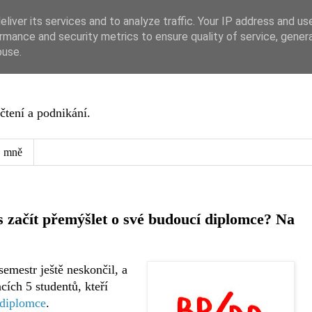
liver its services and to analyze traffic. Your IP address and us
rmance and security metrics to ensure quality of service, gene
buse.
čtení a podnikání.
 mně
s začít přemýšlet o své budoucí diplomce? Na
semestr ještě neskončil, a
cích 5 studentů, kteří
 diplomce
.