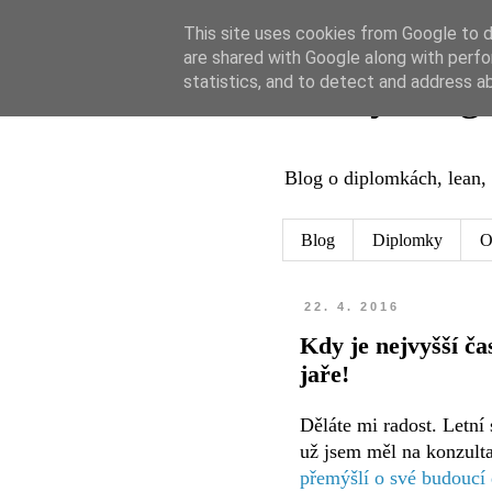
This site uses cookies from Google to de
are shared with Google along with perfo
Leaný blog
statistics, and to detect and address a
Blog o diplomkách, lean, 
Blog
Diplomky
O
22. 4. 2016
Kdy je nejvyšší ča
jaře!
Děláte mi radost. Letní 
už jsem měl na konzulta
přemýšlí o své budoucí