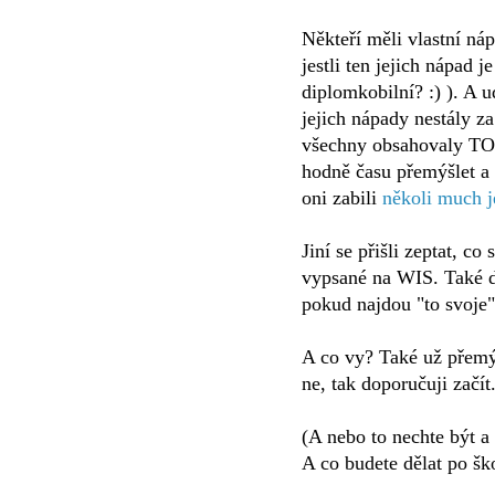
Někteří měli vlastní nápa
jestli ten jejich nápad j
diplomkobilní? :) ). A u
jejich nápady nestály za
všechny obsahovaly TO, 
hodně času přemýšlet a 
oni zabili
několi much 
Jiní se přišli zeptat, c
vypsané na WIS. Také d
pokud najdou "to svoje"
A co vy? Také už přemý
ne, tak doporučuji začít
(A nebo to nechte být a 
A co budete dělat po ško