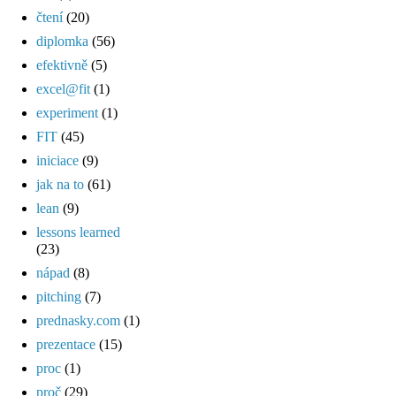
čtení
(20)
diplomka
(56)
efektivně
(5)
excel@fit
(1)
experiment
(1)
FIT
(45)
iniciace
(9)
jak na to
(61)
lean
(9)
lessons learned
(23)
nápad
(8)
pitching
(7)
prednasky.com
(1)
prezentace
(15)
proc
(1)
proč
(29)