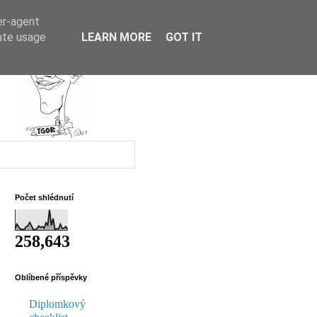
er-agent
rate usage
LEARN MORE
GOT IT
Počet shlédnutí
258,643
Oblíbené příspěvky
Diplomkový