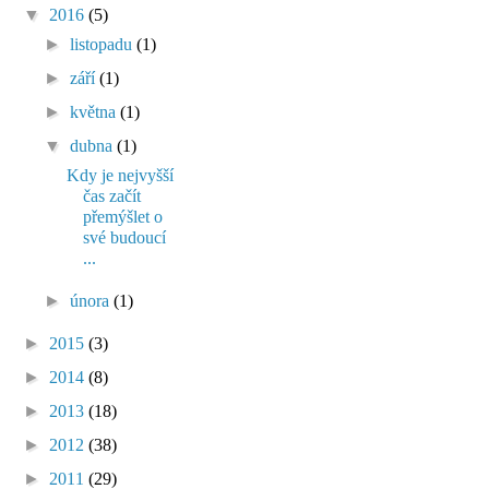
▼
2016
(5)
►
listopadu
(1)
►
září
(1)
►
května
(1)
▼
dubna
(1)
Kdy je nejvyšší
čas začít
přemýšlet o
své budoucí
...
►
února
(1)
►
2015
(3)
►
2014
(8)
►
2013
(18)
►
2012
(38)
►
2011
(29)