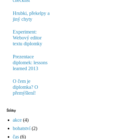
checklist
Hrubki, překelpy a
jiný chyty
Experiment:
Webový editor
textu diplomky
Prezentace
diplomek: lessons
learned 2013
O čem je
diplomka? O
přemýšlení!
Štítky
akce
(4)
bohatství
(2)
čas
(6)