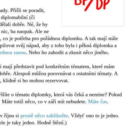
dy. Přišli se poradit,
e diplomabilní (či
dělali dobře. Né, že by
 nic, ba naopak. Ale ne
co je potřeba pro pořádnou diplomku. A tak mají stále
pilovat svůj nápad, aby z toho byla i pěkná diplomka a
jednou ranou
. Nebo ho zahodit a zkusit něco jiného.
o si mají představit pod konkrétním tématem, které mám
obře. Alespoň můžou porovnávat s ostatními tématy. A
, klidně si ho mohou rezervovat.
šlíte o tématu diplomky, která vás čeká a nemine? Pokud
. Máte totiž něco, co v září mít nebudete.
Máte čas
.
v říjnu si
prostě něco zaklikněte
. Vždyť ono to je jedno.
le je taky jedno. Hodně štěstí.)