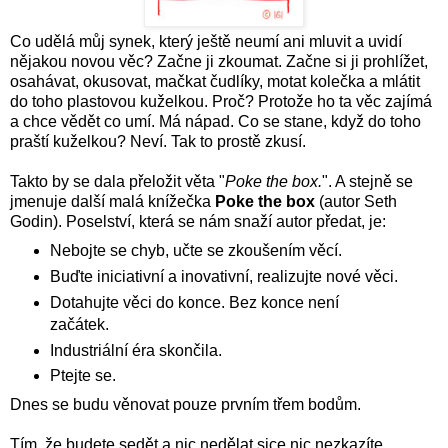
Co udělá můj synek, který ještě neumí ani mluvit a uvidí
nějakou novou věc? Začne ji zkoumat. Začne si ji prohlížet,
osahávat, okusovat, mačkat čudlíky, motat kolečka a mlátit
do toho plastovou kuželkou. Proč? Protože ho ta věc zajímá
a chce vědět co umí. Má nápad. Co se stane, když do toho
praští kuželkou? Neví. Tak to prostě zkusí.
Takto by se dala přeložit věta "
Poke the box.
". A stejně se
jmenuje další malá knížečka
Poke the box
(autor Seth
Godin). Poselství, která se nám snaží autor předat, je:
Nebojte se chyb, učte se zkoušením věcí.
Buďte iniciativní a inovativní, realizujte nové věci.
Dotahujte věci do konce. Bez konce není
začátek.
Industriální éra skončila.
Ptejte se.
Dnes se budu věnovat pouze prvním třem bodům.
Tím, že budete sedět a nic nedělat sice nic nezkazíte