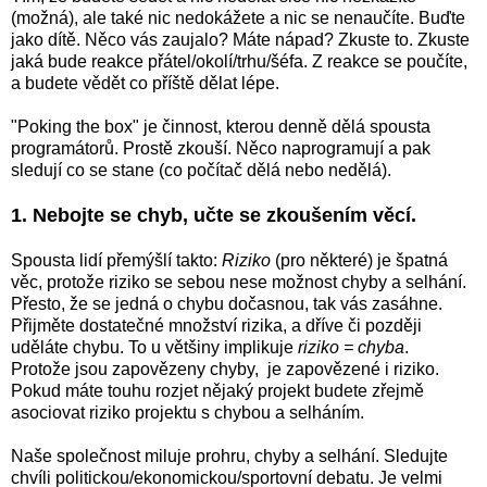
(možná), ale také nic nedokážete a nic se nenaučíte. Buďte
jako dítě. Něco vás zaujalo? Máte nápad? Zkuste to. Zkuste
jaká bude reakce přátel/okolí/trhu/šéfa. Z reakce se poučíte,
a budete vědět co příště dělat lépe.
"Poking the box" je činnost, kterou denně dělá spousta
programátorů. Prostě zkouší. Něco naprogramují a pak
sledují co se stane (co počítač dělá nebo nedělá).
1. Nebojte se chyb, učte se zkoušením věcí.
Spousta lidí přemýšlí takto:
Riziko
(pro některé) je špatná
věc, protože riziko se sebou nese možnost chyby a selhání.
Přesto, že se jedná o chybu dočasnou, tak vás zasáhne.
Přijměte dostatečné množství rizika, a dříve či později
uděláte chybu. To u většiny implikuje
riziko = chyba
.
Protože jsou zapovězeny chyby, je zapovězené i riziko.
Pokud máte touhu rozjet nějaký projekt budete zřejmě
asociovat riziko projektu s chybou a selháním.
Naše společnost miluje prohru, chyby a selhání. Sledujte
chvíli politickou/ekonomickou/sportovní debatu. Je velmi