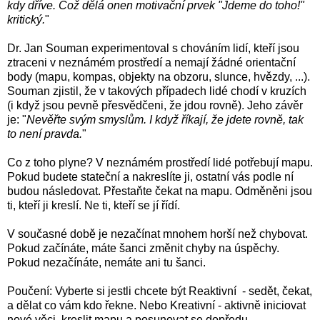
kdy dříve. Což dělá onen motivační
prvek
"Jdeme do toho!"
kritický.
"
Dr. Jan Souman experimentoval s chováním lidí, kteří jsou
ztraceni v neznámém prostředí a nemají žádné orientační
body (mapu, kompas, objekty na obzoru, slunce, hvězdy, ...).
Souman zjistil, že v takových případech lidé chodí v kruzích
(i když jsou pevně přesvědčeni, že jdou rovně). Jeho závěr
je: "
Nevěřte svým smyslům. I když říkají, že jdete rovně, tak
to není pravda.
"
Co z toho plyne? V neznámém prostředí lidé potřebují mapu.
Pokud budete stateční a nakreslíte ji, ostatní vás podle ní
budou následovat. Přestaňte čekat na mapu. Odměněni jsou
ti, kteří ji kreslí. Ne ti, kteří se jí řídí.
V současné době je nezačínat mnohem horší než chybovat.
Pokud začínáte, máte šanci změnit chyby na úspěchy.
Pokud nezačínáte, nemáte ani tu šanci.
Poučení: Vyberte si jestli chcete být Reaktivní - sedět, čekat,
a dělat co vám kdo řekne. Nebo Kreativní - aktivně iniciovat
nové věci, kreslit mapu a posunovat se dopředu.