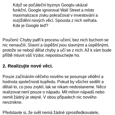
Když se počáteční byznys Googlu ukázal
funkční, Google ignoroval Wall Street a místo
maximalizace zisku pokračoval v investování a
rozjíždění nových věcí. Spousta z nich selhala.
Kde je Google teď?
Poučení: Chyby patří k procesu učení, bez nich bychom se
nic nenaučili. Slavní a úspěšní jsou slavnými a úspěšnými,
protože se nebojí dělat chyby a učí se z nich. Až k vám bude
příště mluvit váš Vzdor, neposlouchejte ho.
2. Realizujte nové věci.
Pouze začínáním něčeho nového se posunuje vědění a
hodnota společnosti kupředu. Pokud by všichni seděli a
dělali to, co jsou zvyklí, tak se nikam nedostaneme. Něco
realizovat není pouze o nápadu. Mít milion nápadů nebo
nemít žádný je stejné. V obou případech nic nového
nevznikne.
Představte si, že svět nemá žádné zprostředkovatele,