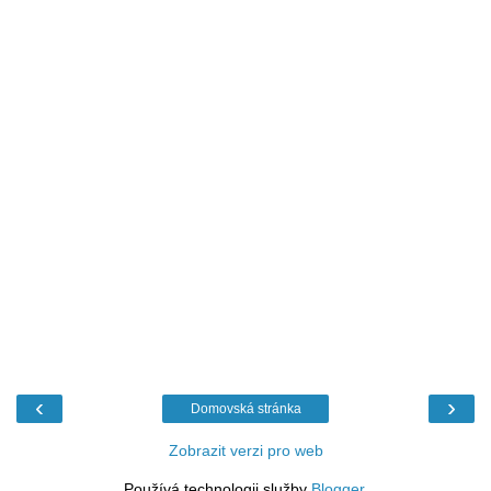
‹
›
Domovská stránka
Zobrazit verzi pro web
Používá technologii služby
Blogger
.