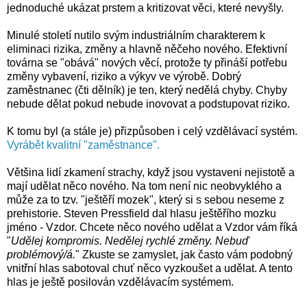
jednoduché ukázat prstem a kritizovat věci, které nevyšly.
Minulé století nutilo svým industriálním charakterem k
eliminaci rizika, změny a hlavně něčeho nového. Efektivní
továrna se "obává" nových věcí, protože ty přináší potřebu
změny vybavení, riziko a výkyv ve výrobě. Dobrý
zaměstnanec (čti dělník) je ten, který nedělá chyby. Chyby
nebude dělat pokud nebude inovovat a podstupovat riziko.
K tomu byl (a stále je) přizpůsoben i celý vzdělávací systém.
Vyrábět kvalitní "zaměstnance".
Většina lidí zkamení strachy, když jsou vystaveni nejistotě a
mají udělat něco nového. Na tom není nic neobvyklého a
může za to tzv. "ještěří mozek", který si s sebou neseme z
prehistorie. Steven Pressfield dal hlasu ještěřího mozku
jméno - Vzdor. Chcete něco nového udělat a Vzdor vám říká
"
Udělej kompromis. Nedělej rychlé změny. Nebuď
problémový/á.
" Zkuste se zamyslet, jak často vám podobný
vnitřní hlas sabotoval chuť něco vyzkoušet a udělat. A tento
hlas je ještě posilován vzdělávacím systémem.