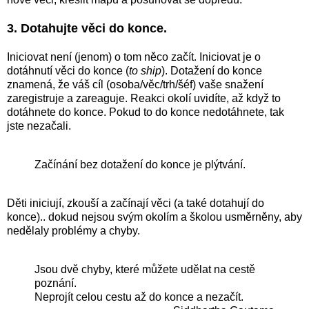
3. Dotahujte věci do konce.
Iniciovat není (jenom) o tom něco začít. Iniciovat je o
dotáhnutí věci do konce (
to ship
). Dotažení do konce
znamená, že váš cíl (osoba/věc/trh/šéf) vaše snažení
zaregistruje a zareaguje. Reakci okolí uvidíte, až když to
dotáhnete do konce. Pokud to do konce nedotáhnete, tak
jste nezačali.
Začínání bez dotažení do konce je plýtvání.
Děti iniciují, zkouší a začínají věci (a také dotahují do
konce).. dokud nejsou svým okolím a školou usměrněny, aby
nedělaly problémy a chyby.
Jsou dvě chyby, které můžete udělat na cestě
poznání.
Neprojít celou cestu až do konce a nezačít.