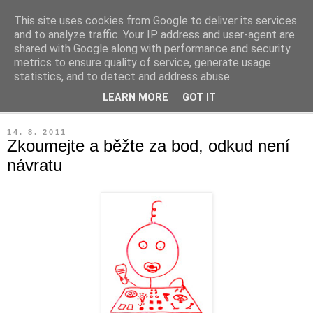
This site uses cookies from Google to deliver its services
Leaný blog
and to analyze traffic. Your IP address and user-agent are
shared with Google along with performance and security
metrics to ensure quality of service, generate usage
Blog o diplomkách, lean, čtení a podnikání.
statistics, and to detect and address abuse.
LEARN MORE
GOT IT
▼
14. 8. 2011
Zkoumejte a běžte za bod, odkud není
návratu