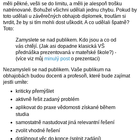
měli pěkné, vešli se do limitu, a měli je alespoň trošku
natrénované. Bohužel všichni udělali jednu chybu. Pokud by
toto udělali u závěrečných obhajob diplomek, troufám si
tvrdit, že by si tím mohli dost uškodit. A co udělali špatně?
Toto:
Zamyslete se nad publikem. Kdo jsou a co od
vás chtějí. (Jak asi dopadne klasická VŠ
přednáška prezentovaná v mateřské škole?) -
(více viz můj
minulý post
o prezentaci)
Nezamysleli se nad publikem. Vaše publikum na
obhajobách budou docenti a profesoři, které bude zajímat
jestli umíte:
kriticky přemýšlet
aktivně řešit zadaný problém
aplikovat do praxe vědomosti získané během
studia
samostatně nastudovat jiná relevantní řešení
zvolit vhodné řešení
dotáhnout věc do konce (splnit zadání)