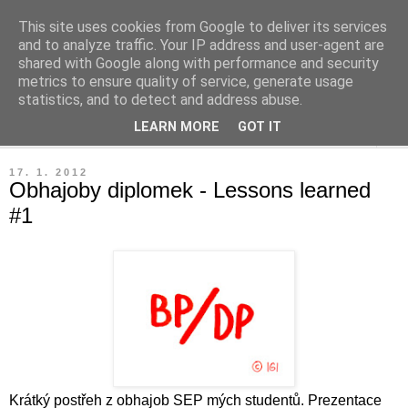
This site uses cookies from Google to deliver its services
Leaný blog
and to analyze traffic. Your IP address and user-agent are
shared with Google along with performance and security
metrics to ensure quality of service, generate usage
Blog o diplomkách, lean, čtení a podnikání.
statistics, and to detect and address abuse.
LEARN MORE
GOT IT
▼
17. 1. 2012
Obhajoby diplomek - Lessons learned
#1
Krátký postřeh z obhajob SEP mých studentů. Prezentace