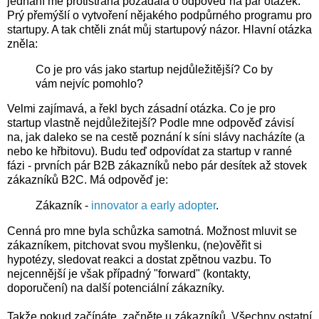
jednání mě protistrana požádala o odpověď na pár otázek.
Prý přemýšlí o vytvoření nějakého podpůrného programu pro
startupy. A tak chtěli znát můj startupový názor. Hlavní otázka
zněla:
Co je pro vás jako startup nejdůležitější? Co by
vám nejvíc pomohlo?
Velmi zajímavá, a řekl bych zásadní otázka. Co je pro
startup vlastně nejdůležitejší? Podle mne odpověď závisí
na, jak daleko se na cestě poznání k síni slávy nacházíte (a
nebo ke hřbitovu). Budu teď odpovídat za startup v ranné
fázi - prvních pár B2B zákazníků nebo pár desítek až stovek
zákazníků B2C. Má odpověď je:
Zákazník -
innovator a early adopter
.
Cenná pro mne byla schůzka samotná. Možnost mluvit se
zákazníkem, pitchovat svou myšlenku, (ne)ověřit si
hypotézy, sledovat reakci a dostat zpětnou vazbu. To
nejcennější je však případný "forward" (kontakty,
doporučení) na další potenciální zákazníky.
Takže pokud začínáte, začněte u zákazníků. Všechny ostatní