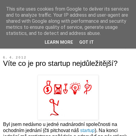
This site uses cookies from Google to deliver its services
Leaný blog
and to analyze traffic. Your IP address and user-agent are
shared with Google along with performance and security
metrics to ensure quality of service, generate usage
Blog o diplomkách, lean, čtení a podnikání.
statistics, and to detect and address abuse.
LEARN MORE
GOT IT
▼
6. 4. 2012
Víte co je pro startup nejdůležitější?
Byl jsem nedávno u jedné nadnárodní společnosti na
ochodním jednání (čti pitchovat náš
startup
). Na konci